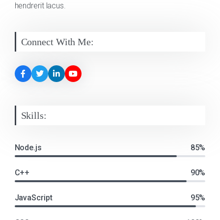
hendrerit lacus.
Connect With Me:
Skills:
Node.js
85%
C++
90%
JavaScript
95%